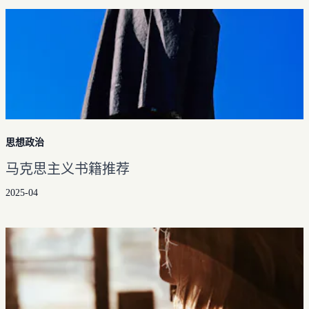
历史归档
自学编程
小王子（重译完结）
文章分类
马克思主义文库
神奇动物
文章标签
工具箱
思想政治
马克思主义书籍推荐
2025-04