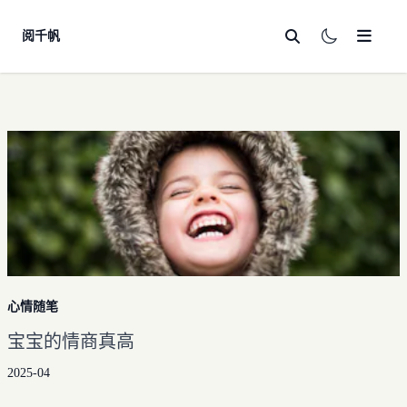
阅千帆
首页
心情随笔
思想政治
法律合规
科技
学习
技术分享
心情随笔
友链
学经
AI
宝宝的情商真高
收藏夹
英语
2025-04
自学计算机
往期整理
翻译