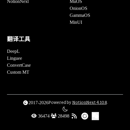
NotionNext
MuOS
OnionOS
GammaOS
MinUI
翻译工具
DeepL
Linguee
ConvertCase
Custom MT
2017-2026
Powered by
NotionNext
4.10.8
.
36474
28498