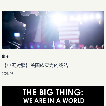
历史归档
自学编程
小王子（重译完结）
文章分类
马克思主义文库
神奇动物
文章标签
工具箱
翻译
【中英对照】美国软实力的终结
2026-06