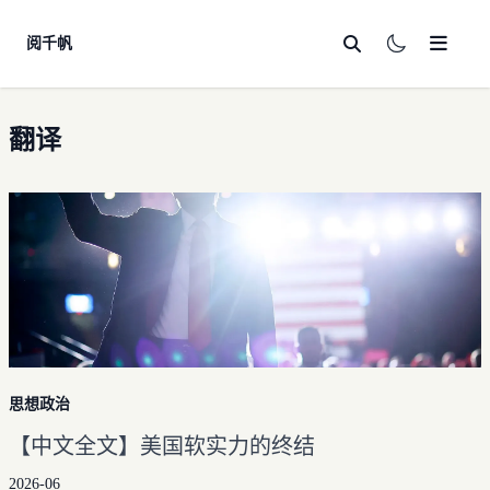
阅千帆
首页
翻译
心情随笔
思想政治
法律合规
科技
学习
技术分享
友链
学经
AI
思想政治
收藏夹
英语
【中文全文】美国软实力的终结
自学计算机
往期整理
翻译
2026-06