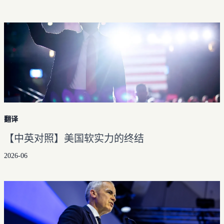
历史归档
自学编程
小王子（重译完结）
文章分类
马克思主义文库
神奇动物
文章标签
工具箱
翻译
【中英对照】美国软实力的终结
2026-06