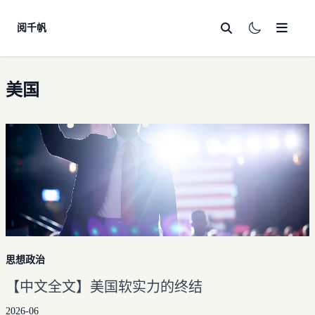
阅千帆
首页
美国
心情随笔
思想政治
法律合规
科技
学习
技术分享
友链
学经
AI
思想政治
收藏夹
英语
【中文全文】美国软实力的终结
自学计算机
往期整理
翻译
2026-06